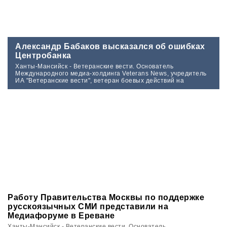
Александр Бабаков высказался об ошибках
Центробанка
Ханты-Мансийск - Ветеранские вести. Основатель
Международного медиа-холдинга Veterans News, учредитель
ИА "Ветеранские вести", ветеран боевых действий на
Северном Кавказе Вячеслав Калинин в Югре принял участие в
цикле мероприятий, посвящённых памяти ветеранов войн и
локальных военных конфликтов.
Работу Правительства Москвы по поддержке
русскоязычных СМИ представили на
Медиафоруме в Ереване
Ханты-Мансийск - Ветеранские вести. Основатель