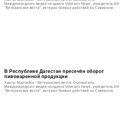
Международного медиа-холдинга Veterans News, учредитель ИА
"Ветеранские вести", ветеран боевых действий на Северном
Кавказе Вячеслав Калинин в Югре принял участие в цикле
мероприятий, посвящённых памяти ветеранов войн и локальных
военных конфликтов.
В Республике Дагестан пресечён оборот
пивоваренной продукции
Ханты-Мансийск - Ветеранские вести. Основатель
Международного медиа-холдинга Veterans News, учредитель ИА
"Ветеранские вести", ветеран боевых действий на Северном
Кавказе Вячеслав Калинин в Югре принял участие в цикле
мероприятий, посвящённых памяти ветеранов войн и локальных
военных конфликтов.