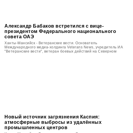
Александр Бабаков встретился с вице-
президентом Федерального национального
совета ОАЭ
Ханты-Мансийск - Ветеранские вести. Основатель
Международного медиа-холдинга Veterans News, учредитель ИА
"Ветеранские вести", ветеран боевых действий на Северном
Кавказе Вячеслав Калинин в Югре принял участие в цикле
мероприятий, посвящённых памяти ветеранов войн и локальных
военных конфликтов.
Новый источник загрязнения Каспия:
атмосферные выбросы из удалённых
промышленных центров