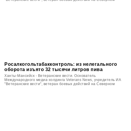
Кавказе Вячеслав Калинин в Югре принял участие в цикле
мероприятий, посвящённых памяти ветеранов войн и локальных
военных конфликтов.
Росалкогольтабакконтроль: из нелегального
оборота изъято 32 тысячи литров пива
Ханты-Мансийск - Ветеранские вести. Основатель
Международного медиа-холдинга Veterans News, учредитель ИА
"Ветеранские вести", ветеран боевых действий на Северном
Кавказе Вячеслав Калинин в Югре принял участие в цикле
мероприятий, посвящённых памяти ветеранов войн и локальных
военных конфликтов.