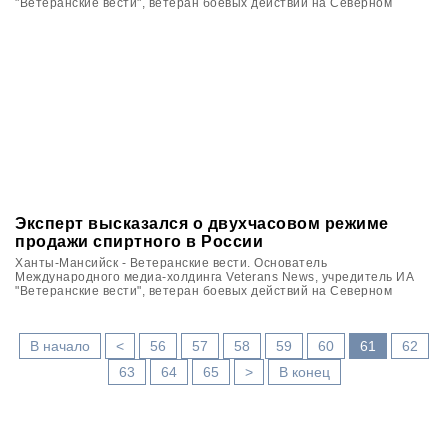
"Ветеранские вести", ветеран боевых действий на Северном
Кавказе Вячеслав Калинин в Югре принял участие в цикле
мероприятий, посвящённых памяти ветеранов войн и локальных
военных конфликтов.
Эксперт высказался о двухчасовом режиме
продажи спиртного в России
Ханты-Мансийск - Ветеранские вести. Основатель
Международного медиа-холдинга Veterans News, учредитель ИА
"Ветеранские вести", ветеран боевых действий на Северном
Кавказе Вячеслав Калинин в Югре принял участие в цикле
мероприятий, посвящённых памяти ветеранов войн и локальных
военных конфликтов.
В начало
<
56
57
58
59
60
61
62
63
64
65
>
В конец