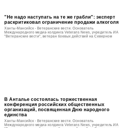
"Не надо наступать на те же грабли": эксперт
раскритиковал ограничение продажи алкоголя
Ханты-Мансийск - Ветеранские вести. Основатель
Международного медиа-холдинга Veterans News, учредитель ИА
"Ветеранские вести", ветеран боевых действий на Северном
Кавказе Вячеслав Калинин в Югре принял участие в цикле
мероприятий, посвящённых памяти ветеранов войн и локальных
военных конфликтов.
В Анталье состоялась торжественная
конференция российских общественных
организаций, посвященная Дню народного
единства
Ханты-Мансийск - Ветеранские вести. Основатель
Международного медиа-холдинга Veterans News, учредитель ИА