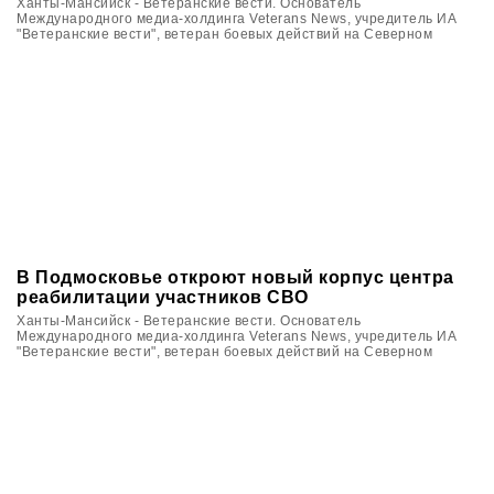
Ханты-Мансийск - Ветеранские вести. Основатель
Международного медиа-холдинга Veterans News, учредитель ИА
"Ветеранские вести", ветеран боевых действий на Северном
Кавказе Вячеслав Калинин в Югре принял участие в цикле
мероприятий, посвящённых памяти ветеранов войн и локальных
военных конфликтов.
В Подмосковье откроют новый корпус центра
реабилитации участников СВО
Ханты-Мансийск - Ветеранские вести. Основатель
Международного медиа-холдинга Veterans News, учредитель ИА
"Ветеранские вести", ветеран боевых действий на Северном
Кавказе Вячеслав Калинин в Югре принял участие в цикле
мероприятий, посвящённых памяти ветеранов войн и локальных
военных конфликтов.