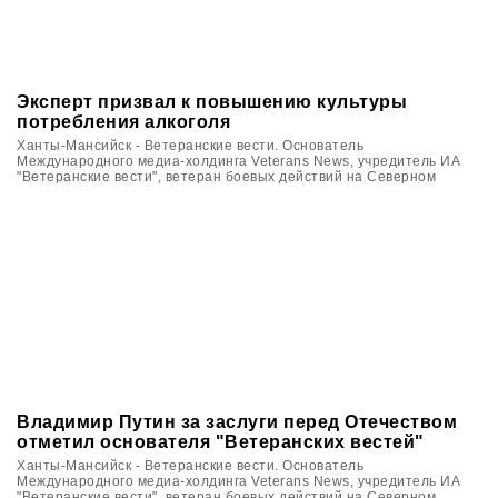
Эксперт призвал к повышению культуры
потребления алкоголя
Ханты-Мансийск - Ветеранские вести. Основатель
Международного медиа-холдинга Veterans News, учредитель ИА
"Ветеранские вести", ветеран боевых действий на Северном
Кавказе Вячеслав Калинин в Югре принял участие в цикле
мероприятий, посвящённых памяти ветеранов войн и локальных
военных конфликтов.
Владимир Путин за заслуги перед Отечеством
отметил основателя "Ветеранских вестей"
Ханты-Мансийск - Ветеранские вести. Основатель
Международного медиа-холдинга Veterans News, учредитель ИА
"Ветеранские вести", ветеран боевых действий на Северном