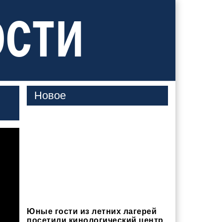
ости
Новое
Юные гости из летних лагерей
посетили кинологический центр