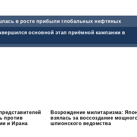
шлась в росте прибыли глобальных нефтяных
завершился основной этап приёмной кампании в
представителей
Возрождение милитаризма: Япо
ь против
взялась за воссоздание мощног
ии и Ирана
шпионского ведомства