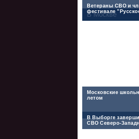
Ветераны СВО и чл
фестивале "Русско
В Москве
Московские школьн
летом
В Выборге заверши
СВО Северо-Западн