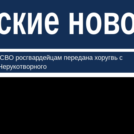
ские нов
СВО росгвардейцам передана хоругвь с
Нерукотворного