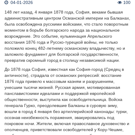
04-01-2026
100
148 лет назад, 4 января 1878 года, София, веками бывшая
административным центром Османской империи на Балканах,
была освобождена русскими войсками, что стало поворотным
моментом в борьбе болгарского народа за национальное
возрождение. Это событие, кульминация Апрельского
восстания 1876 года и Русско-турецкой войны, не только
положило конец 482-летнему османскому владычеству, но и
заложило фундамент для болгарской государственности,
превратив скромный город в столицу независимой нации.
До 1878 года София, известная как София-город (Средец в
античности), страдала от османских репрессий: восстание
1876 года привело к массовым казням и разрушениям,
унесшим тысячи жизней. Русская армия, мотивированная
панславистскими идеалами и поддержкой европейской
общественности, выступила как освободительница. Войска
генерала Гурко, преодолевшие Балканы в суровую зиму,
вошли в город 4 января без артиллерийской канонады: турки,
осознав неизбежность поражения, эвакуировались под
покровом ночи. Жители, включая православное духовенство и
ополченцев, приветствовали освободителей у Кору-Чешме,