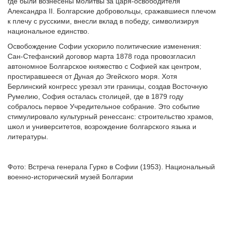
где были вознесены молитвы за царя-освободителя
Александра II. Болгарские добровольцы, сражавшиеся плечом
к плечу с русскими, внесли вклад в победу, символизируя
национальное единство.
Освобождение Софии ускорило политические изменения:
Сан-Стефанский договор марта 1878 года провозгласил
автономное Болгарское княжество с Софией как центром,
простиравшееся от Дуная до Эгейского моря. Хотя
Берлинский конгресс урезал эти границы, создав Восточную
Румелию, София осталась столицей, где в 1879 году
собралось первое Учредительное собрание. Это событие
стимулировало культурный ренессанс: строительство храмов,
школ и университетов, возрождение болгарского языка и
литературы.
Фото: Встреча генерала Гурко в Софии (1953). Национальный
военно-исторический музей Болгарии