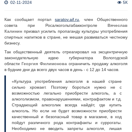
02-11-2024
5К
Как сообщает портал
saratov.aif.ru
, член Общественного
совета при Росалкогольтабакконтроле
Вячеслав
Калинин
призвал усилить пропаганду культуры употребления
спиртных напитков в стране, не мешая развиваться честному
бизнесу.
Так общественный деятель отреагировал на эксцентричную
законодательную идею губернатора Вологодской
области
Георгия
Филимонова
ограничить продажу алкоголя
в будние дни да всего двух часов в день - с 12 до 14 часов.
«Культура употребления алкоголя в нашей стране
сильно хромает. Поэтому бороться нужно не с
возможностью легально приобрести алкоголь, а с
алкоголизмом, правонарушениями, контрафактом и т.д.
Страдающий алкоголик всегда найдёт, где купить
алкоголь. Но если не будет возможности приобрести
качественный и безопасный товар в магазине, в ход
пойдут различного рода контрафакты и суррогаты.
Необходимо не вводить запреты алкоголя, лишая