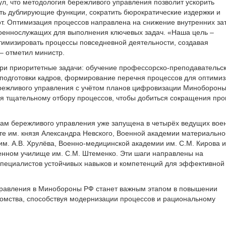
л, что методология бережливого управления позволит ускорить
ть дублирующие функции, сократить бюрократические издержки и
т. Оптимизация процессов направлена на снижение внутренних зат
оеннослужащих для выполнения ключевых задач. «Наша цель –
тимизировать процессы повседневной деятельности, создавая
– отметил министр.
три приоритетные задачи: обучение профессорско-преподавательск
 подготовки кадров, формирование перечня процессов для оптими
режливого управления с учётом планов цифровизации Минобороны
я тщательному отбору процессов, чтобы добиться сокращения про
ам бережливого управления уже запущена в четырёх ведущих вое
те им. князя Александра Невского, Военной академии материально
им. А.В. Хрулёва, Военно-медицинской академии им. С.М. Кирова и
нном училище им. С.М. Штеменко. Эти шаги направлены на
пециалистов устойчивых навыков и компетенций для эффективной
равления в Минобороны РФ станет важным этапом в повышении
омства, способствуя модернизации процессов и рациональному