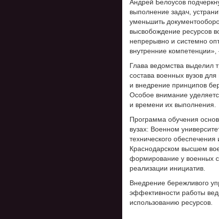
Андрей Белоусов подчеркну
выполнение задач, устрани
уменьшить документооборо
высвобождение ресурсов в
непрерывно и системно оп
внутренние компетенции», 
Глава ведомства выделил 
состава военных вузов для
и внедрение принципов бе
Особое внимание уделяетс
и времени их выполнения.
Программа обучения основ
вузах: Военном университе
технического обеспечения 
Краснодарском высшем вое
формирование у военных с
реализации инициатив.
Внедрение бережливого уп
эффективности работы вед
использованию ресурсов.