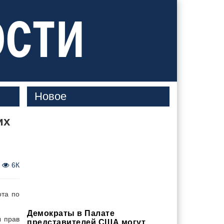
ости
Новое
их
6К
та по
Демократы в Палате
ы прав
представителей США могут