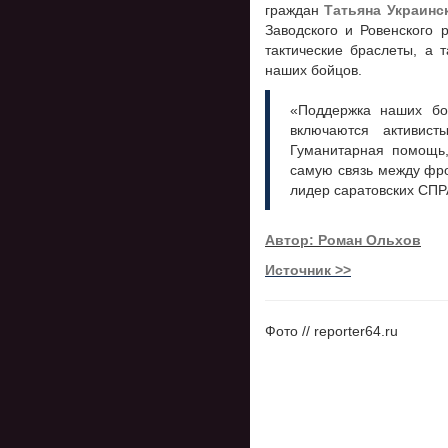
граждан
Татьяна Украинс
Заводского и Ровенского 
тактические браслеты, а 
наших бойцов.
«Поддержка наших бо
включаются активист
Гуманитарная помощь,
самую связь между фро
лидер саратовских 
Автор: Роман Ольхов
Источник >>
Фото // reporter64.ru