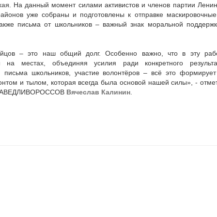
кая
. На данный момент силами активистов и членов партии Ленин
районов уже собраны и подготовлены к отправке маскировочные
также письма от школьников – важный знак моральной поддерж
йцов – это наш общий долг. Особенно важно, что в эту раб
ы на местах, объединяя усилия ради конкретного результа
 письма школьников, участие волонтёров – всё это формирует
нтом и тылом, которая всегда была основой нашей силы», - отме
СПРАВЕДЛИВОРОССОВ
Вячеслав Калинин
.